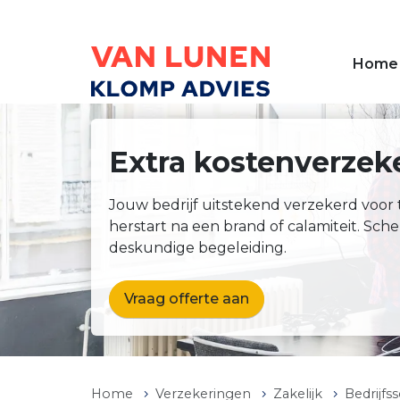
Overslaan en naar de inhoud gaan
Home
Extra kostenverzek
Jouw bedrijf uitstekend verzekerd voor t
herstart na een brand of calamiteit. Sch
deskundige begeleiding.
Vraag offerte aan
Home
Verzekeringen
Zakelijk
Bedrijfs