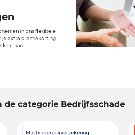
gen
pnemen in ons flexibele
t je extra premiekorting
elkaar aan.
 de categorie Bedrijfsschade
Machinebreukverzekering