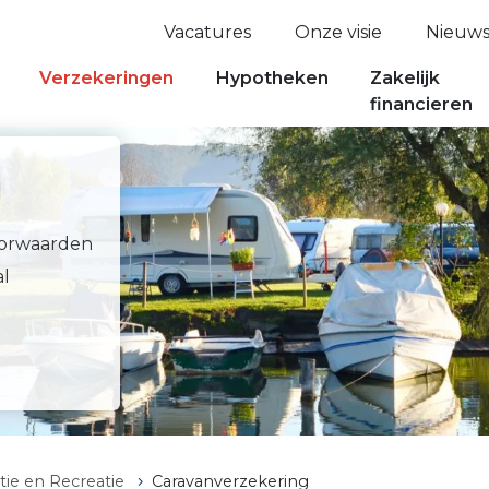
Vacatures
Onze visie
Nieuw
Verzekeringen
Hypotheken
Zakelijk
financieren
g
oorwaarden
al
tie en Recreatie
Caravanverzekering