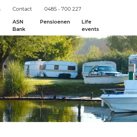
s
Contact
0485 - 700 227
ASN
Pensioenen
Life
Bank
events