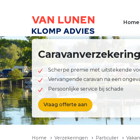
Overslaan en naar de inhoud gaan
Home
Caravanverzekerin
Scherpe premie met uitstekende v
Vervangende caravan na een ongev
Persoonlijke service bij schade
Vraag offerte aan
Home
Verzekeringen
Particulier
Vakan