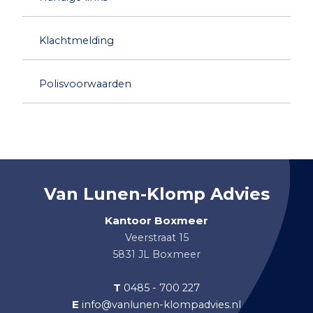
Klachtmelding
Polisvoorwaarden
Van Lunen-Klomp Advies
Kantoor Boxmeer
Veerstraat 15
5831 JL Boxmeer
T
0485 - 700 227
E
info@vanlunen-klompadvies.nl